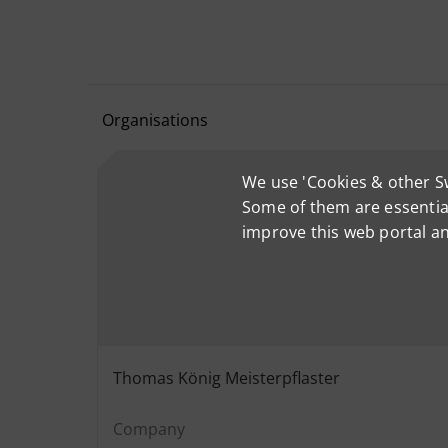
Organisations
We use 'Cookies & other S
Some of them are essential
improve this web portal a
Thomas König Meisterpflaster
Company