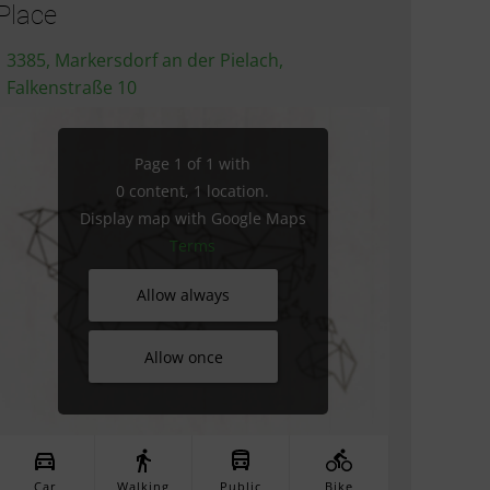
Place
3385, Markersdorf an der Pielach,
Falkenstraße 10
Page 1 of 1 with
0 content, 1 location.
Display map with Google Maps
Terms
Allow always
Allow once
Car
Walking
Public
Bike