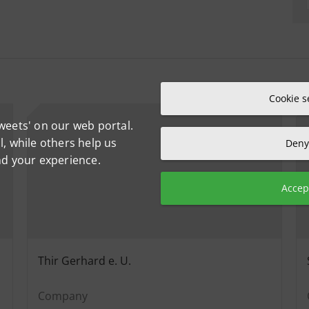
Cookie s
weets' on our web portal.
, while others help us
Deny 
nd your experience.
Accept
Thir Gerhard e. U.
Company