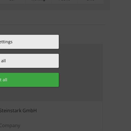
ettings
all
 all
Steinstark GmbH
Company