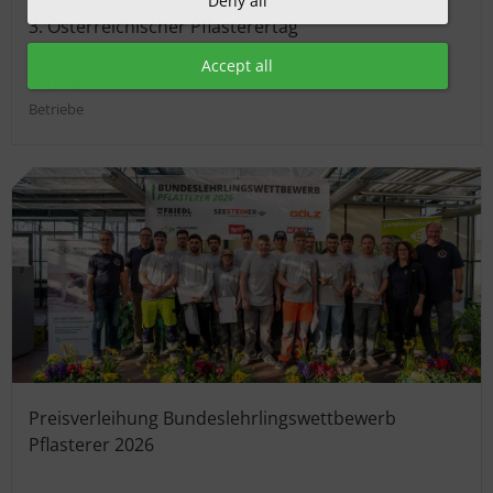
Deny all
3. Österreichischer Pflasterertag
Accept all
Article
Betriebe
Preisverleihung Bundeslehrlingswettbewerb
Pflasterer 2026